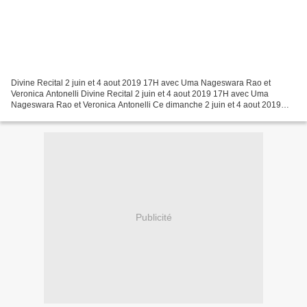
Divine Recital 2 juin et 4 aout 2019 17H avec Uma Nageswara Rao et
Veronica Antonelli Divine Recital 2 juin et 4 aout 2019 17H avec Uma
Nageswara Rao et Veronica Antonelli Ce dimanche 2 juin et 4 aout 2019
nous avons l'immense privilège de vous proposer...
Publicité