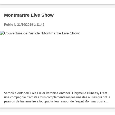
Show le 1.07.22 : Magloire...
Montmartre Live Show
Publié le 21/10/2019 à 11:45
Veronica Antonelli Loie Fuller Veronica Antonelli Chrystelle Dubessy C'est
une compagnie d'artistes tous complémentaires les uns des autres qui ont la
passion de transmettre à tout public leur amour de l'esprit Montmartrois à
travers des poèmes par Bernard...