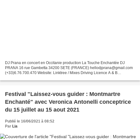
DJ Prana en concert en Occitanie production La Touche Enchantée DJ
PRANA 16 rue Gambetta 34200 SETE (FRANCE) hellodjprana@gmail.com
(+33)6.76.700.470 Website: Linktree / Mixes Driving Licence A & B
Motorcycle: Honda 650 Deauville Grey Employment History...
Festival "Laissez-vous guider : Montmartre
Enchanté" avec Veronica Antonelli conceptrice
du 15 juillet au 15 aout 2021
Publié le 16/06/2021 à 08:52
Par
Lia