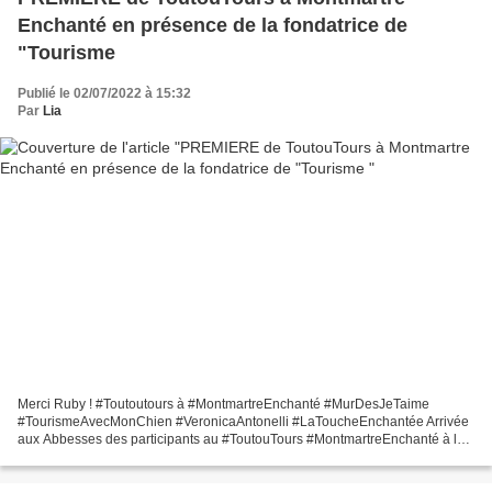
Enchanté en présence de la fondatrice de
"Tourisme
Publié le 02/07/2022 à 15:32
Par
Lia
Merci Ruby ! #Toutoutours à #MontmartreEnchanté #MurDesJeTaime
#TourismeAvecMonChien #VeronicaAntonelli #LaToucheEnchantée Arrivée
aux Abbesses des participants au #ToutouTours #MontmartreEnchanté à la
sortie du métro des Abbesses Au bateau lavoir, une...