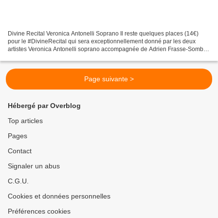
Divine Recital Veronica Antonelli Soprano Il reste quelques places (14€)
pour le #DivineRecital qui sera exceptionnellement donné par les deux
artistes Veronica Antonelli soprano accompagnée de Adrien Frasse-Somber
violoncelliste (oratorio et baroque)...
Page suivante >
Hébergé par Overblog
Top articles
Pages
Contact
Signaler un abus
C.G.U.
Cookies et données personnelles
Préférences cookies