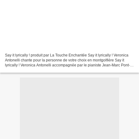
Say it lyrically ! produit par La Touche Enchantée Say it lyrically ! Veronica
Antonelli chante pour la personne de votre choix en montgolfière Say it
lyrically ! Veronica Antonelli accompagnée par le pianiste Jean-Marc Pont-
Marchesi Say it lyrically...