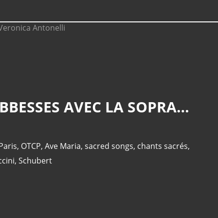
DIVINE RECITAL À LA CRYPTE MARTYRIUM SAINT DENIS ABBESSES AVEC LA SOPRANO VERONICA ANTONELLI
Paris
,
OTCP
,
Ave Maria
,
sacred songs
,
chants sacrés
,
cini
,
Schubert