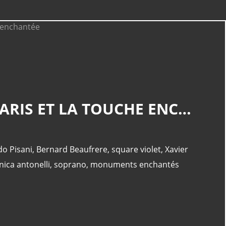
CATÉGORIES
KIOSQUE EN FÊTE PARIS 15E SQUARE VIOLET MAIRIE DE PARIS ET LA TOUCHE ENCHANTÉE
Abbesses
(19)
Montmartre
(14)
Veronica Antonelli
(11)
o Pisani
,
Bernard Beaufrere
,
square violet
,
Xavier
Crypte
(10)
nica antonelli
,
soprano
,
monuments enchantés
Paris
(9)
PAGES