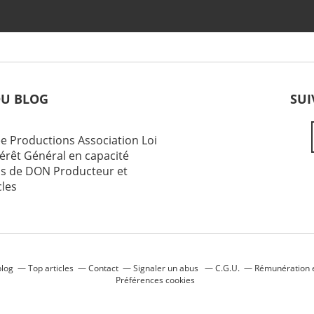
DU BLOG
SUI
e Productions Association Loi
érêt Général en capacité
us de DON Producteur et
cles
blog
Top articles
Contact
Signaler un abus
C.G.U.
Rémunération e
Préférences cookies