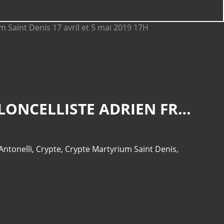
Bernard Beaufrère
Compagnie Montmartre Live
Show French can can et airs
lyriques
Crypte de la cathédrale Notre
Dame de Chartres: Ave Maria
DIVINE RÉCITAL DUO VERONICA ANTONELLI AVEC LE VIOLONCELLISTE ADRIEN FRASSE-SOMBET CRYPTE MARTYRIUM SAINT DENIS 17 AVRIL ET 5 MAI 2019 17H
de Caccini par Veronica
Antonelli
La Touche Enchantée a invité
Antonelli
,
Crypte
,
Crypte Martyrium Saint Denis
,
le duo Terra Maïre à la crypte
des Abbesses
La Touche Enchantée
Productions