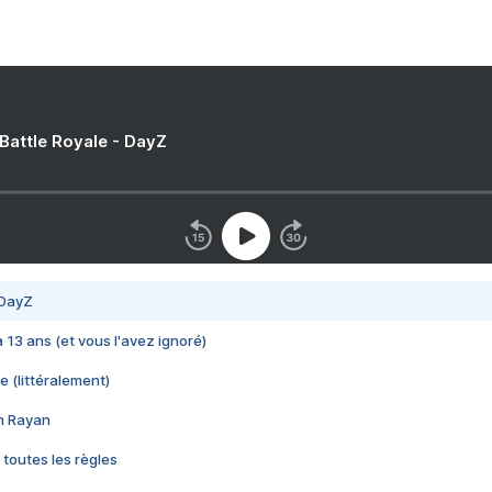
 Battle Royale - DayZ
 DayZ
 a 13 ans (et vous l'avez ignoré)
e (littéralement)
im Rayan
 toutes les règles