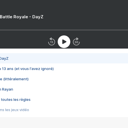
 Battle Royale - DayZ
 DayZ
 a 13 ans (et vous l'avez ignoré)
e (littéralement)
im Rayan
 toutes les règles
s les jeux vidéo
us choquant de Rockstar ? - Le scandale BULLY