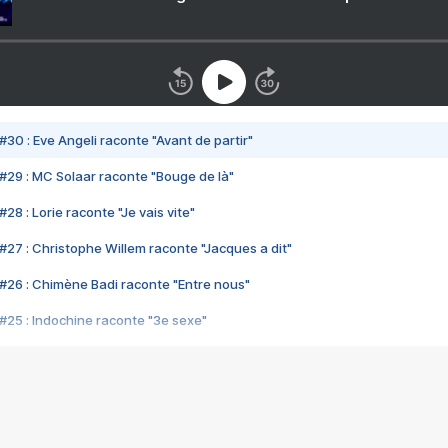
#30 : Eve Angeli raconte "Avant de partir"
#29 : MC Solaar raconte "Bouge de là"
28 : Lorie raconte "Je vais vite"
#27 : Christophe Willem raconte "Jacques a dit"
#26 : Chimène Badi raconte "Entre nous"
#25 : Indochine raconte "3e sexe"
#24 : Zaho raconte "C'est chelou"
#23 : Patrick Bruel raconte "Au café des délices"
#22 : Kyo raconte "Le chemin"