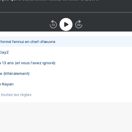
nsformé l’ennui en chef-d’œuvre
 DayZ
 a 13 ans (et vous l'avez ignoré)
e (littéralement)
im Rayan
 toutes les règles
s les jeux vidéo
us choquant de Rockstar ? - Le scandale BULLY
e plus moche de Steam