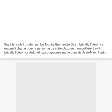
Say it lyrically ! produit par La Touche Enchantée Say it lyrically ! Veronica
Antonelli chante pour la personne de votre choix en montgolfière Say it
lyrically ! Veronica Antonelli accompagnée par le pianiste Jean-Marc Pont-
Marchesi Say it lyrically...